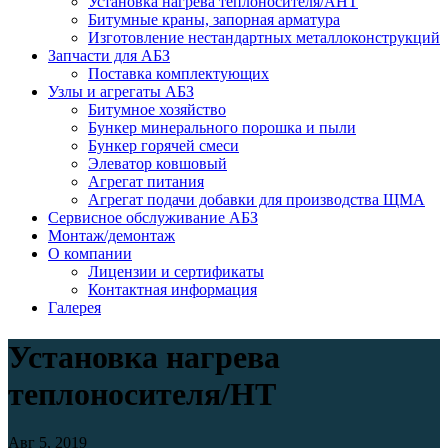
Установка нагрева теплоносителя/АНТ
Битумные краны, запорная арматура
Изготовление нестандартных металлоконструкций
Запчасти для АБЗ
Поставка комплектующих
Узлы и агрегаты АБЗ
Битумное хозяйство
Бункер минерального порошка и пыли
Бункер горячей смеси
Элеватор ковшовый
Агрегат питания
Агрегат подачи добавки для производства ЩМА
Сервисное обслуживание АБЗ
Монтаж/демонтаж
О компании
Лицензии и сертификаты
Контактная информация
Галерея
Установка нагрева
теплоносителя/НТ
Авг 5, 2019