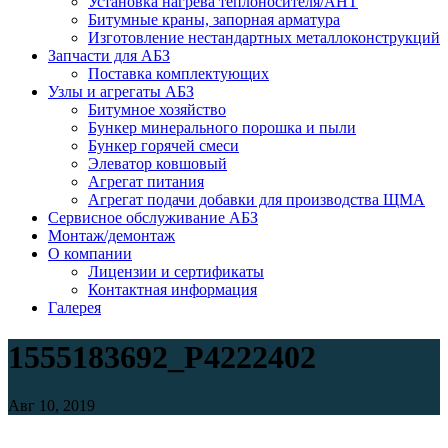
Установка нагрева теплоносителя/АНТ
Битумные краны, запорная арматура
Изготовление нестандартных металлоконструкций
Запчасти для АБЗ
Поставка комплектующих
Узлы и агрегаты АБЗ
Битумное хозяйство
Бункер минерального порошка и пыли
Бункер горячей смеси
Элеватор ковшовый
Агрегат питания
Агрегат подачи добавки для производства ЩМА
Сервисное обслуживание АБЗ
Монтаж/демонтаж
О компании
Лицензии и сертификаты
Контактная информация
Галерея
1555183692_P4222402
Авг 10, 2019