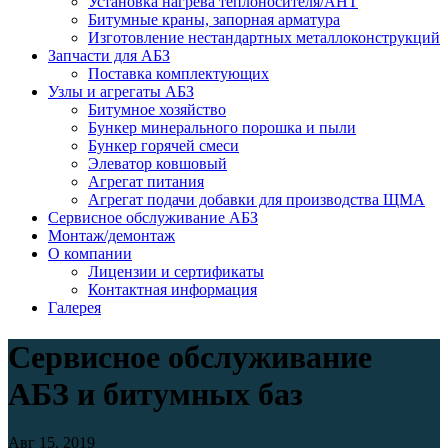
Установка нагрева теплоносителя/АНТ
Битумные краны, запорная арматура
Изготовление нестандартных металлоконструкций
Запчасти для АБЗ
Поставка комплектующих
Узлы и агрегаты АБЗ
Битумное хозяйство
Бункер минерального порошка и пыли
Бункер горячей смеси
Элеватор ковшовый
Агрегат питания
Агрегат подачи добавки для производства ЩМА
Сервисное обслуживание АБЗ
Монтаж/демонтаж
О компании
Лицензии и сертификаты
Контактная информация
Галерея
Сервисное обслуживание
АБЗ и битумных баз
Авг 15, 2019