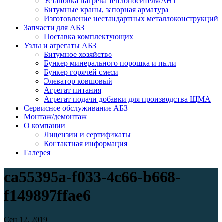
Установка нагрева теплоносителя/АНТ
Битумные краны, запорная арматура
Изготовление нестандартных металлоконструкций
Запчасти для АБЗ
Поставка комплектующих
Узлы и агрегаты АБЗ
Битумное хозяйство
Бункер минерального порошка и пыли
Бункер горячей смеси
Элеватор ковшовый
Агрегат питания
Агрегат подачи добавки для производства ЩМА
Сервисное обслуживание АБЗ
Монтаж/демонтаж
О компании
Лицензии и сертификаты
Контактная информация
Галерея
ca55395a-f033-4c66-b668-
f149897ffae6
Сен 12, 2019