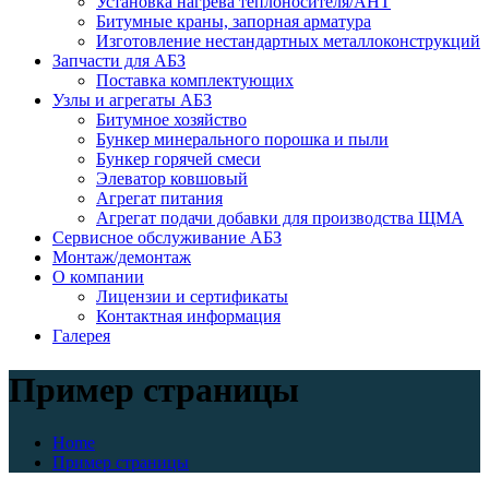
Установка нагрева теплоносителя/АНТ
Битумные краны, запорная арматура
Изготовление нестандартных металлоконструкций
Запчасти для АБЗ
Поставка комплектующих
Узлы и агрегаты АБЗ
Битумное хозяйство
Бункер минерального порошка и пыли
Бункер горячей смеси
Элеватор ковшовый
Агрегат питания
Агрегат подачи добавки для производства ЩМА
Сервисное обслуживание АБЗ
Монтаж/демонтаж
О компании
Лицензии и сертификаты
Контактная информация
Галерея
Пример страницы
Home
Пример страницы