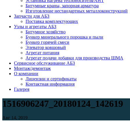
Установка нагрева теплоносителя/АНТ
Битумные краны, запорная арматура
Изготовление нестандартных металлоконструкций
Запчасти для АБЗ
Поставка комплектующих
Узлы и агрегаты АБЗ
Битумное хозяйство
Бункер минерального порошка и пыли
Бункер горячей смеси
Элеватор ковшовый
Агрегат питания
Агрегат подачи добавки для производства ЩМА
Сервисное обслуживание АБЗ
Монтаж/демонтаж
О компании
Лицензии и сертификаты
Контактная информация
Галерея
1516906247_20180124_142619
Авг 14, 2019