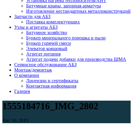
Установка нагрева теплоносителя/АНТ
Битумные краны, запорная арматура
Изготовление нестандартных металлоконструкций
Запчасти для АБЗ
Поставка комплектующих
Узлы и агрегаты АБЗ
Битумное хозяйство
Бункер минерального порошка и пыли
Бункер горячей смеси
Элеватор ковшовый
Агрегат питания
Агрегат подачи добавки для производства ЩМА
Сервисное обслуживание АБЗ
Монтаж/демонтаж
О компании
Лицензии и сертификаты
Контактная информация
Галерея
1555184716_IMG_2802
Авг 10, 2019