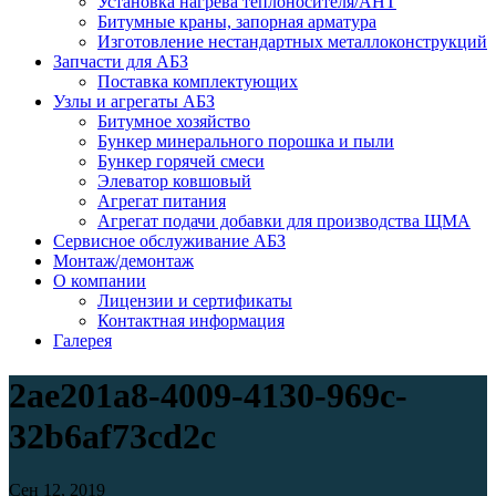
Установка нагрева теплоносителя/АНТ
Битумные краны, запорная арматура
Изготовление нестандартных металлоконструкций
Запчасти для АБЗ
Поставка комплектующих
Узлы и агрегаты АБЗ
Битумное хозяйство
Бункер минерального порошка и пыли
Бункер горячей смеси
Элеватор ковшовый
Агрегат питания
Агрегат подачи добавки для производства ЩМА
Сервисное обслуживание АБЗ
Монтаж/демонтаж
О компании
Лицензии и сертификаты
Контактная информация
Галерея
2ae201a8-4009-4130-969c-
32b6af73cd2c
Сен 12, 2019