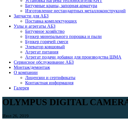
Установка нагрева теплоносителя/АНТ
Битумные краны, запорная арматура
Изготовление нестандартных металлоконструкций
Запчасти для АБЗ
Поставка комплектующих
Узлы и агрегаты АБЗ
Битумное хозяйство
Бункер минерального порошка и пыли
Бункер горячей смеси
Элеватор ковшовый
Агрегат питания
Агрегат подачи добавки для производства ЩМА
Сервисное обслуживание АБЗ
Монтаж/демонтаж
О компании
Лицензии и сертификаты
Контактная информация
Галерея
OLYMPUS DIGITAL CAMER
Июл 26, 2019