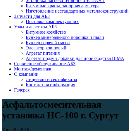
Установка нагрева теплоносителя/АНТ
Битумные краны, запорная арматура
Изготовление нестандартных металлоконструкций
Запчасти для АБЗ
Поставка комплектующих
Узлы и агрегаты АБЗ
Битумное хозяйство
Бункер минерального порошка и пыли
Бункер горячей смеси
Элеватор ковшовый
Агрегат питания
Агрегат подачи добавки для производства ЩМА
Сервисное обслуживание АБЗ
Монтаж/демонтаж
О компании
Лицензии и сертификаты
Контактная информация
Галерея
Асфальтосмесительная
установка НС-100 г. Сургут
Июл 26, 2019