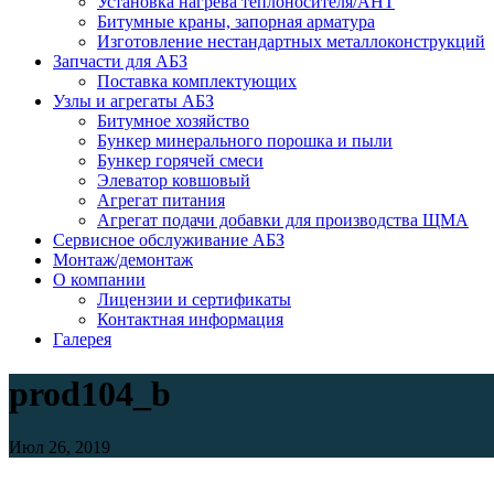
Установка нагрева теплоносителя/АНТ
Битумные краны, запорная арматура
Изготовление нестандартных металлоконструкций
Запчасти для АБЗ
Поставка комплектующих
Узлы и агрегаты АБЗ
Битумное хозяйство
Бункер минерального порошка и пыли
Бункер горячей смеси
Элеватор ковшовый
Агрегат питания
Агрегат подачи добавки для производства ЩМА
Сервисное обслуживание АБЗ
Монтаж/демонтаж
О компании
Лицензии и сертификаты
Контактная информация
Галерея
prod104_b
Июл 26, 2019