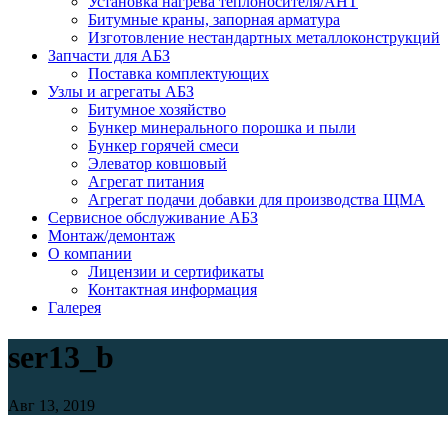
Установка нагрева теплоносителя/АНТ
Битумные краны, запорная арматура
Изготовление нестандартных металлоконструкций
Запчасти для АБЗ
Поставка комплектующих
Узлы и агрегаты АБЗ
Битумное хозяйство
Бункер минерального порошка и пыли
Бункер горячей смеси
Элеватор ковшовый
Агрегат питания
Агрегат подачи добавки для производства ЩМА
Сервисное обслуживание АБЗ
Монтаж/демонтаж
О компании
Лицензии и сертификаты
Контактная информация
Галерея
ser13_b
Авг 13, 2019