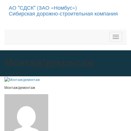
АО "СДСК" (ЗАО «Номбус»)
Сибирская дорожно-строительная компания
Toggle
Navigat
Toggle
Navigat
Монтаж/демонтаж
Авг 2, 2019
Монтаж/демонтаж